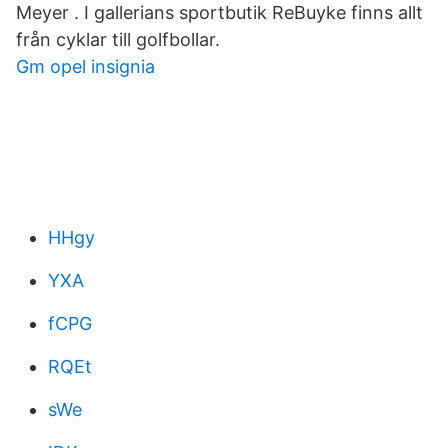
Meyer . I gallerians sportbutik ReBuyke finns allt
från cyklar till golfbollar.
Gm opel insignia
HHgy
YXA
fCPG
RQEt
sWe